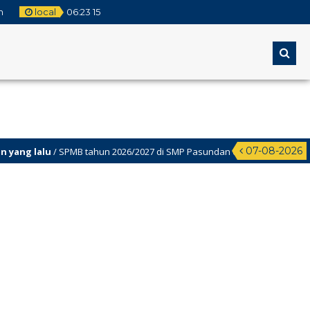
m
local
06
:
23
16
07-08-2026
yang lalu
/ SPMB tahun 2026/2027 di SMP Pasundan 6