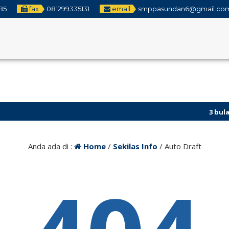
85
fax
081299335131
email
smppasundan6@gmail.co
3 bulan 
Bandung
Anda ada di :
Home
/
Sekilas Info
/
Auto Draft